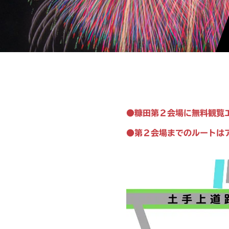
●糠田第２会場に無料観覧
●第２会場までのルートは