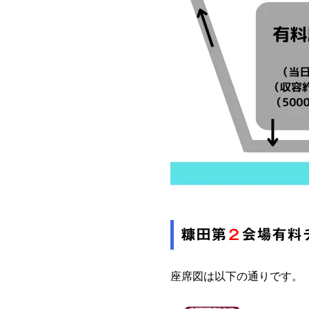
糠田第
２
会場有料
座席図は以下の通りです。