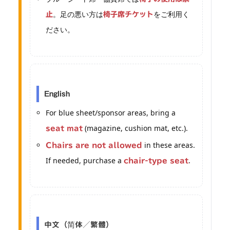
。足の悪い方は
をご利用く
止
椅子席チケット
ださい。
English
For blue sheet/sponsor areas, bring a
(magazine, cushion mat, etc.).
seat mat
in these areas.
Chairs are not allowed
If needed, purchase a
.
chair-type seat
中文（简体／繁體）