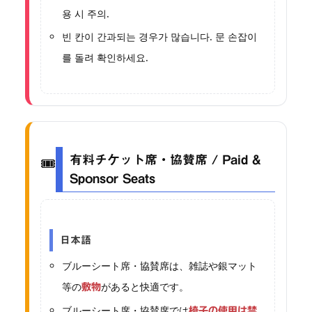
용 시 주의.
빈 칸이 간과되는 경우가 많습니다. 문 손잡이
를 돌려 확인하세요.
🎟
有料チケット席・協賛席 / Paid &
Sponsor Seats
日本語
ブルーシート席・協賛席は、雑誌や銀マット
等の
があると快適です。
敷物
ブルーシート席・協賛席では
椅子の使用は禁