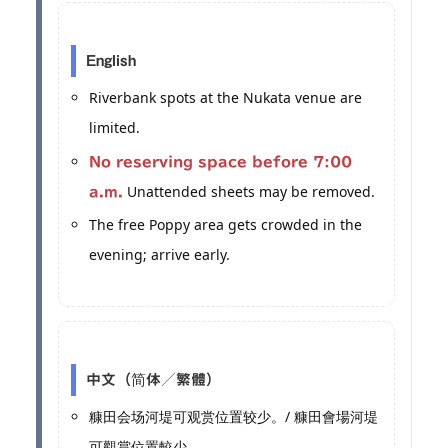
English
Riverbank spots at the Nukata venue are
limited.
No reserving space before 7:00
Unattended sheets may be removed.
a.m.
The free Poppy area gets crowded in the
evening; arrive early.
中文（简体／繁體）
糠田会场河堤可观赏位置较少。/ 糠田會場河堤
可觀賞位置較少。