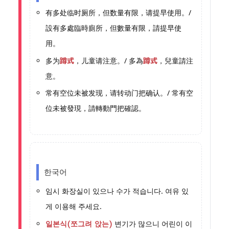
有多处临时厕所，但数量有限，请提早使用。/
設有多處臨時廁所，但數量有限，請提早使
用。
多为
，儿童请注意。/ 多為
，兒童請注
蹲式
蹲式
意。
常有空位未被发现，请转动门把确认。/ 常有空
位未被發現，請轉動門把確認。
한국어
임시 화장실이 있으나 수가 적습니다. 여유 있
게 이용해 주세요.
변기가 많으니 어린이 이
일본식(쪼그려 앉는)