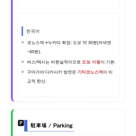
한국어
코노스역→누카타 회장: 도보 약 30분(저녁엔
~60분).
버스/택시는 비현실적이므로
이 기본.
도보 이동
구마가야·다카사키 방면은
이 비
기타코노스역
교적 한산.
🅿️
駐車場 / Parking