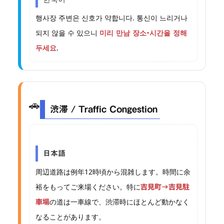
행사장 주변은 신호가 약합니다. 통신이 느리거나
되지 않을 수 있으니
미리 만남 장소·시간을 정해
.
두세요
🚗
渋滞 / Traffic Congestion
日本語
周辺道路は例年12時頃から混雑します。時間に余
裕をもってご来場ください。特に
吉見町→吉見駐
の道は一車線で、渋滞時にほとんど動かなく
車場
なることがあります。