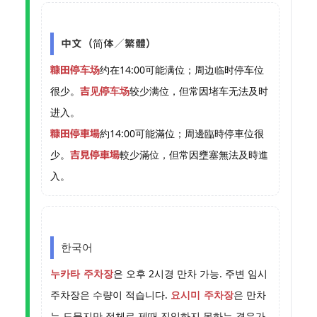
中文（简体／繁體）
约在14:00可能满位；周边临时停车位
糠田停车场
很少。
较少满位，但常因堵车无法及时
吉见停车场
进入。
約14:00可能滿位；周邊臨時停車位很
糠田停車場
少。
較少滿位，但常因壅塞無法及時進
吉見停車場
入。
한국어
은 오후 2시경 만차 가능. 주변 임시
누카타 주차장
주차장은 수량이 적습니다.
은 만차
요시미 주차장
는 드물지만 정체로 제때 진입하지 못하는 경우가