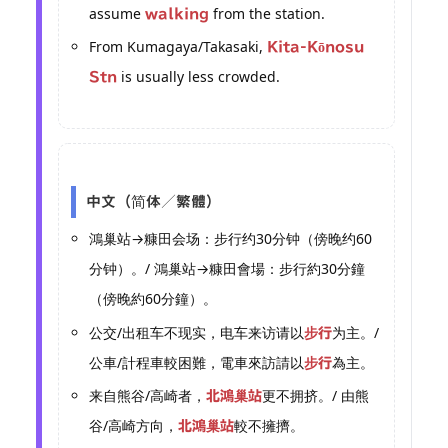
assume
from the station.
walking
From Kumagaya/Takasaki,
Kita-Kōnosu
is usually less crowded.
Stn
中文（简体／繁體）
鴻巢站→糠田会场：步行约30分钟（傍晚约60
分钟）。/ 鴻巢站→糠田會場：步行約30分鐘
（傍晚約60分鐘）。
公交/出租车不现实，电车来访请以
为主。/
步行
公車/計程車較困難，電車來訪請以
為主。
步行
来自熊谷/高崎者，
更不拥挤。/ 由熊
北鴻巢站
谷/高崎方向，
較不擁擠。
北鴻巢站