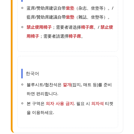
蓝席/赞助席建议自带
（杂志、坐垫等）。/
坐垫
藍席/贊助席建議自帶
（雜誌、坐墊等）。
坐墊
；需要者请选择
。/
禁止使用椅子
椅子席
禁止使
；需要者請選擇
。
用椅子
椅子席
한국어
블루시트/협찬석은
(잡지, 매트 등)를 준비
깔개
하면 편리합니다.
본 구역은
. 필요 시
티켓
의자 사용 금지
의자석
을 이용하세요.