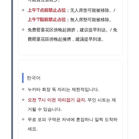
；无人席垫可能被移除。/
上午7点前禁止占位
；無人席墊可能被移除。
上午7點前禁止占位
免费罂粟花区傍晚起拥挤，建议提早到达。/ 免
費罌粟花區傍晚起擁擠，建議提早到達。
한국어
누카타 회장 둑 자리는 제한적입니다.
. 무인 시트는 제
오전 7시 이전 자리잡기 금지
거될 수 있습니다.
무료 포피 구역은 저녁에 혼잡하니 일찍 도착하
세요.