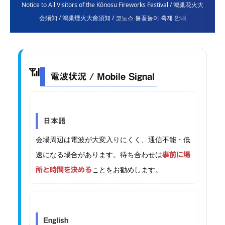
Notice to All Visitors of the Kōnosu Fireworks Festival / 鴻巢花火大
会须知 / 鴻巢煙火大會須知 / 코노스 불꽃놀이 축제 안내
📶
電波状況 / Mobile Signal
日本語
会場周辺は電波が大変入りにくく、通信不能・低
速になる場合があります。待ち合わせは
事前に場
ことをお勧めします。
所と時間を決める
English