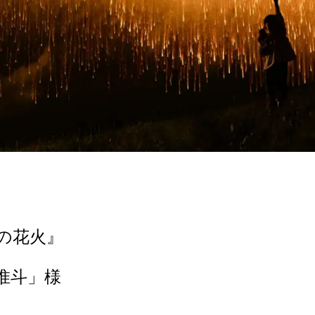
の花火』
惟斗」様