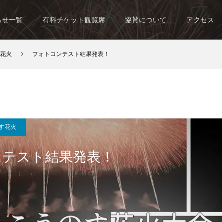
らせ一覧
有料チケット観覧席
協賛について
アクセス
花火
フォトコンテスト結果発表！
す花火
ンテスト結果発表！