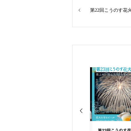
第22回こうのす花
第２駐車場は満車
【お詫びと訂正】協賛
第23回こうのす花