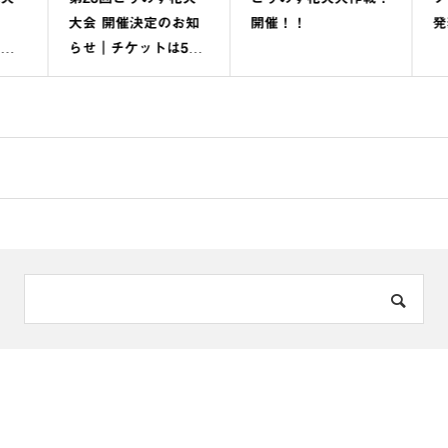
大会 開催決定のお知
開催！！
発
先
らせ｜チケットは5月
1
30日（土）販売開始
きま