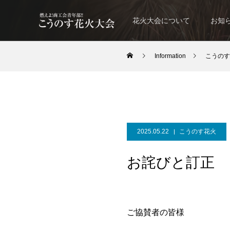
花火大会について
お知
Information
こうのす
2025.05.22
こうのす花火
お詫びと訂正
ご協賛者の皆様