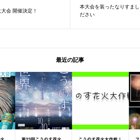
本大会を装ったなりすまし
火大会 開催決定！
ださい
最近の記事
火
第23回こうのす花火
こうのす花火大作戦！
フ