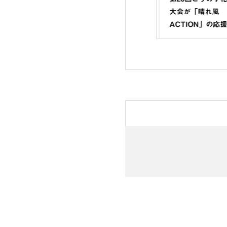
りました
募集チラシ（広報こう
大会が「晴れ風
のす折込分）の記載内
ACTION」の応援
容について
になりました｜1日
回、無料で応援で
す